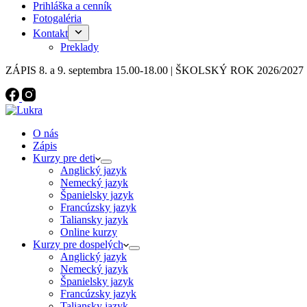
Prihláška a cenník
Fotogaléria
Kontakt
Preklady
ZÁPIS 8. a 9. septembra 15.00-18.00 | ŠKOLSKÝ ROK 2026/20
O nás
Zápis
Kurzy pre deti
Anglický jazyk
Nemecký jazyk
Španielsky jazyk
Francúzsky jazyk
Taliansky jazyk
Online kurzy
Kurzy pre dospelých
Anglický jazyk
Nemecký jazyk
Španielsky jazyk
Francúzsky jazyk
Taliansky jazyk