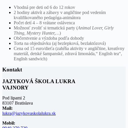
Vhodná pre deti od 6 do 12 rokov
2 hodiny aktivít a zábavy v angličtine pod vedením
kvalifikovaného pedagóga-animátora
Počet detí 4 – 8 vrátane oslávenca
Možnosť zvoliť si tematickú party (
Animal Lover, Girly
Thing, Mystery Hunter,…
)
Občerstvenie a výzdoba podľa dohody
Torta na objednávku (aj bezlepková, bezlaktózová)
Cena od 15 euro/dieťa (zahŕňa aktivity v angličtine, kreatívny
materiál, detské šampanské, zdravá limonáda,“ English tea“,
English sandwich)
Kontakt
JAZYKOVÁ ŠKOLA LUKRA
VAJNORY
Pod lipami 2
83107 Bratislava
Mail:
lukra@jazykovaskolalukra.sk
Mobil: