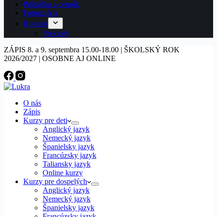
Prihláška a cenník
Fotogaléria
Kontakt
Preklady
ZÁPIS 8. a 9. septembra 15.00-18.00 | ŠKOLSKÝ ROK
2026/2027 | OSOBNE AJ ONLINE
O nás
Zápis
Kurzy pre deti
Anglický jazyk
Nemecký jazyk
Španielsky jazyk
Francúzsky jazyk
Taliansky jazyk
Online kurzy
Kurzy pre dospelých
Anglický jazyk
Nemecký jazyk
Španielsky jazyk
Francúzsky jazyk