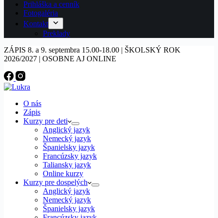
Prihláška a cenník
Fotogaléria
Kontakt
Preklady
ZÁPIS 8. a 9. septembra 15.00-18.00 | ŠKOLSKÝ ROK
2026/2027 | OSOBNE AJ ONLINE
O nás
Zápis
Kurzy pre deti
Anglický jazyk
Nemecký jazyk
Španielsky jazyk
Francúzsky jazyk
Taliansky jazyk
Online kurzy
Kurzy pre dospelých
Anglický jazyk
Nemecký jazyk
Španielsky jazyk
Francúzsky jazyk