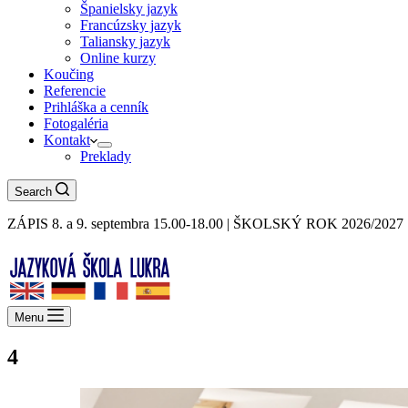
Španielsky jazyk
Francúzsky jazyk
Taliansky jazyk
Online kurzy
Koučing
Referencie
Prihláška a cenník
Fotogaléria
Kontakt
Preklady
Search
ZÁPIS 8. a 9. septembra 15.00-18.00 | ŠKOLSKÝ ROK 2026/20
Menu
4