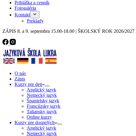
Prihláška a cenník
Fotogaléria
Kontakt
Preklady
ZÁPIS 8. a 9. septembra 15.00-18.00 | ŠKOLSKÝ ROK 2026/20
O nás
Zápis
Kurzy pre deti
Anglický jazyk
Nemecký jazyk
Španielsky jazyk
Francúzsky jazyk
Taliansky jazyk
Online kurzy
Kurzy pre dospelých
Anglický jazyk
Nemecký jazyk