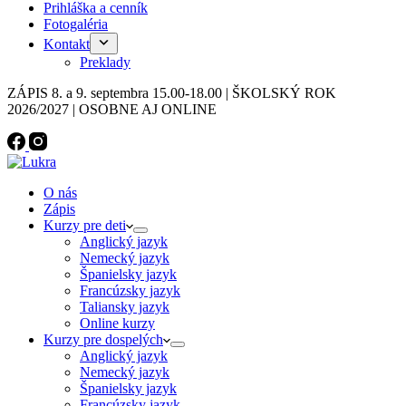
Prihláška a cenník
Fotogaléria
Kontakt
Preklady
ZÁPIS 8. a 9. septembra 15.00-18.00 | ŠKOLSKÝ ROK
2026/2027 | OSOBNE AJ ONLINE
O nás
Zápis
Kurzy pre deti
Anglický jazyk
Nemecký jazyk
Španielsky jazyk
Francúzsky jazyk
Taliansky jazyk
Online kurzy
Kurzy pre dospelých
Anglický jazyk
Nemecký jazyk
Španielsky jazyk
Francúzsky jazyk